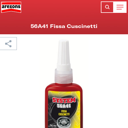
56A41 Fissa Cuscinetti