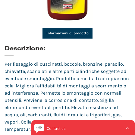
Informazioni di prodotto
Descrizione:
Per fissaggio di cuscinetti, boccole, bronzine, paraolio,
chiavette, scanalati e altre parti cilindriche soggette ad
eventuale smontaggio. Prodotto a media tixotropia: non
cola. Migliora l'affidabilità di montaggi a scorrimento o
ad interferenza. Permette lo smontaggio con normali
utensili. Previene la corrosione di contatto. Sigilla
eliminando eventuali perdite. Elevata resistenza ad
acqua, oli, carburanti, fluidi idraulici e frigoriferi, gas,
vapori. Collaudato secondo le norme DIN 54452.
Temperatura di impiego: da -55°C a +150°C. Gioco