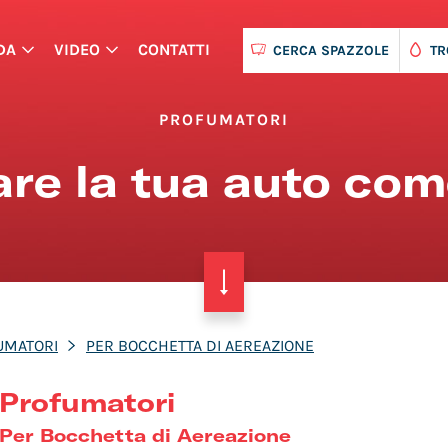
DA
VIDEO
CONTATTI
CERCA SPAZZOLE
TR
PROFUMATORI
are la tua auto co
UMATORI
PER BOCCHETTA DI AEREAZIONE
Profumatori
Per Bocchetta di Aereazione