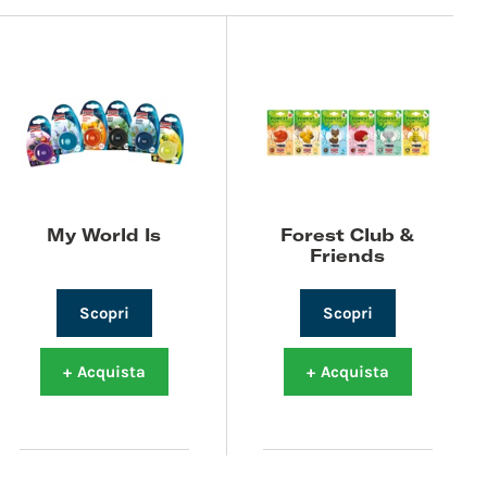
My World Is
Forest Club &
Friends
Scopri
Scopri
+
Acquista
+
Acquista