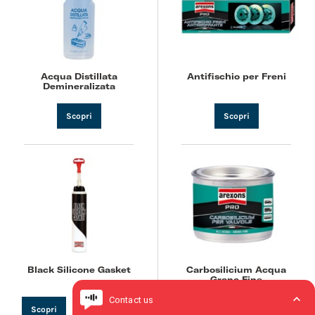
Acqua Distillata
Antifischio per Freni
Demineralizata
Scopri
Scopri
Black Silicone Gasket
Carbosilicium Acqua
Grana Fine
Scopri
+
Acquista
Scopri