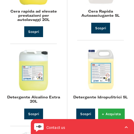
Cera rapida ad elevate
Cera Rapida
prestazioni per
Autoasciugante 5L
autolavaggi 20L
Scopri
Scopri
Detergente Alcalino Extra
Detergente Idropulitrici 5L
20L
Scopri
Scopri
+
Acquista