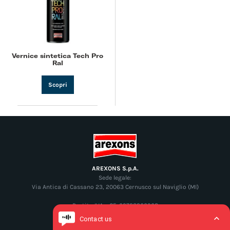
Vernice sintetica Tech Pro
Ral
Scopri
AREXONS S.p.A.
Sede legale:
Via Antica di Cassano 23, 20063 Cernusco sul Naviglio (MI)
Partita IVA e CF: 09728360968
N° REA: 2110192