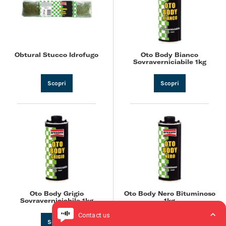
Obtural Stucco Idrofugo
Oto Body Bianco
Sovraverniciabile 1kg
Scopri
Scopri
Oto Body Grigio
Oto Body Nero Bituminoso
Sovraverniciabile 1kg
1kg
Scopri
Scopri