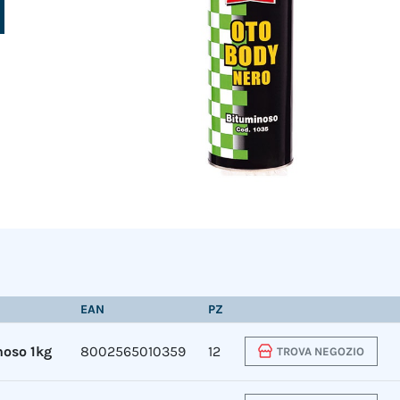
EAN
PZ
noso 1kg
8002565010359
12
TROVA NEGOZIO