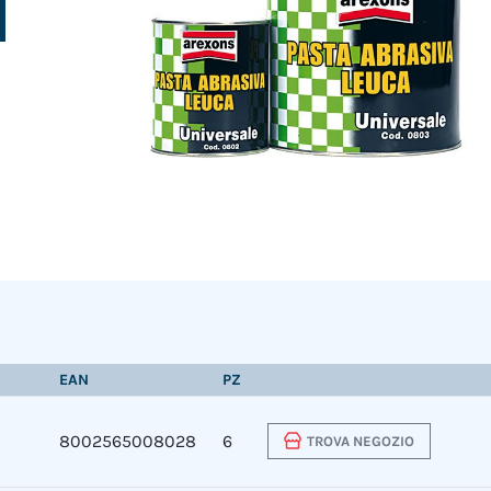
EAN
PZ
8002565008028
6
TROVA NEGOZIO