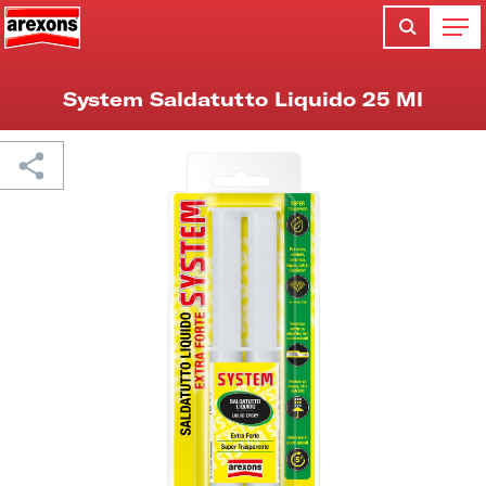
System Saldatutto Liquido 25 Ml