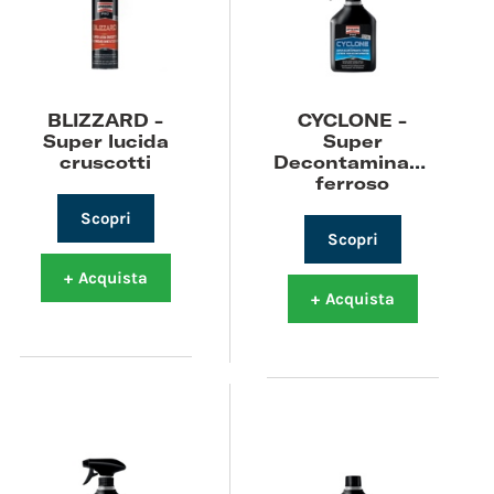
BLIZZARD -
CYCLONE -
Super lucida
Super
cruscotti
Decontaminante
ferroso
Scopri
Scopri
+
Acquista
+
Acquista