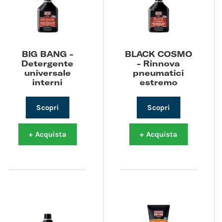
BIG BANG -
BLACK COSMO
Detergente
- Rinnova
universale
pneumatici
interni
estremo
Scopri
Scopri
+
Acquista
+
Acquista