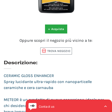
+
Acquista
Oppure scopri il negozio più vicino a te:
TROVA NEGOZIO
Descrizione:
CERAMIC GLOSS ENHANCER
Spray lucidante ultra-rapido con nanoparticelle
ceramiche e cera carnauba
METEOR è un prodotto di nuova concezione, ideale per
chi desidera applicare una cera protettiva sull’ auto in
breve tempo, senza precludere le performance di un