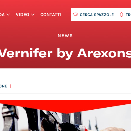
DA
VIDEO
CONTATTI
CERCA SPAZZOLE
TR
NEWS
Vernifer by Arexon
ONE