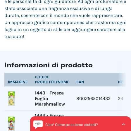
e le personalità di ogni guidatore. Ad ogni profumatore è
stata associata una fragranza esclusiva e di lunga
durata, coerente con il mondo che vuole rappresentare.
Un approccio grafico contemporaneo che trasforma ogni
foglia in un oggetto di stile per aggiungere carattere alla
tua auto!
Informazioni di prodotto
CODICE
IMMAGINE
PRODOTTO/NOME
EAN
PZ
1443
-
Fresca
Foglia
8002565014432
24
Marshmallow
1444
-
Fresca
Foglia
8002565014449
24
Moonlight