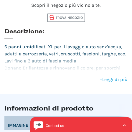
Scopri il negozio più vicino a te:
TROVA NEGOZIO
Descrizione:
6 panni umidificati XL per il lavaggio auto senz’acqua,
adatti a carrozzeria, vetri, cruscotti, fascioni, targhe, ecc.
Lavi fino a 3 auto di fascia media
Donano Brillantezza e rinnovano il colore; per sporchi
leggeri
+
Leggi di più
Informazioni di prodotto
CODICE
IMMAGINE
PRODOTTO/NOME
EAN
PZ