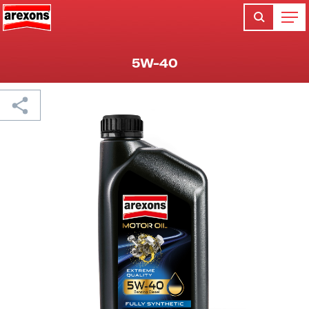
5W-40