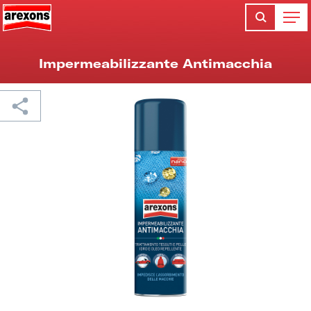
Impermeabilizzante Antimacchia