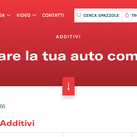
DA
VIDEO
CONTATTI
CERCA SPAZZOLE
TR
ADDITIVI
nare la tua auto co
IVI
Additivi