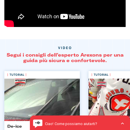
VIDEO
Segui i consigli dell’esperto Arexons per una
guida più sicura e confortevole.
TUTORIAL
TUTORIAL
De-ice
Probike cromatur