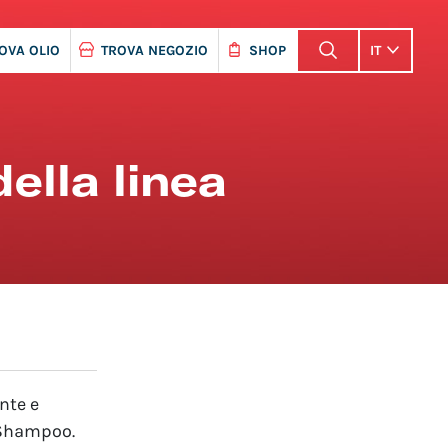
OVA OLIO
TROVA NEGOZIO
SHOP
IT
ella linea
nte e
 Shampoo.