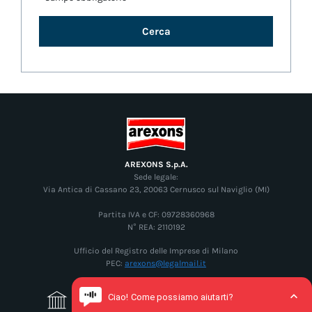
Cerca
AREXONS S.p.A.
Sede legale:
Via Antica di Cassano 23, 20063 Cernusco sul Naviglio (MI)
Partita IVA e CF: 09728360968
N° REA: 2110192
Ufficio del Registro delle Imprese di Milano
PEC:
arexons@legalmail.it
Governance
Leggi di più