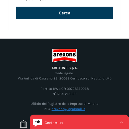
Cerca
AREXONS S.p.A.
Sede legale:
Via Antica di Cassano 23, 20063 Cernusco sul Naviglio (MI)
Partita IVA e CF: 09728360968
N° REA: 2110192
Ufficio del Registro delle Imprese di Milano
PEC:
arexons@legalmail.it
Governance
Leggi di più