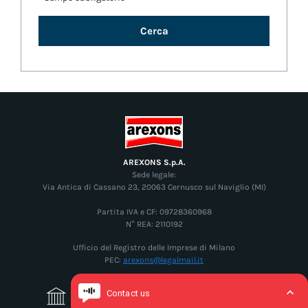
Cerca
AREXONS S.p.A.
Sede legale:
Via Antica di Cassano 23, 20063 Cernusco sul Naviglio (MI)
Partita IVA e CF: 09728360968
N° REA: 2110192
Ufficio del Registro delle Imprese di Milano
PEC:
arexons@legalmail.it
Governance
Leggi di più