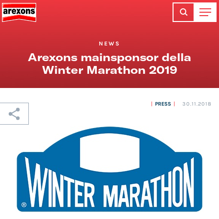
NEWS
Arexons mainsponsor della
Winter Marathon 2019
PRESS
30.11.2018