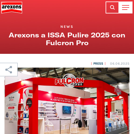
NEWS
Arexons a ISSA Pulire 2025 con
Fulcron Pro
PRESS
06.06.2025