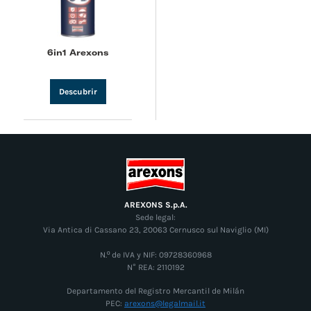
6in1 Arexons
Descubrir
AREXONS S.p.A.
Sede legal:
Via Antica di Cassano 23, 20063 Cernusco sul Naviglio (MI)
N.º de IVA y NIF: 09728360968
N° REA: 2110192
Departamento del Registro Mercantil de Milán
PEC:
arexons@legalmail.it