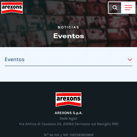
NOTICIAS
Eventos
AREXONS S.p.A.
Sede legal:
Via Antica di Cassano 23, 20063 Cernusco sul Naviglio (MI)
N.º de IVA y NIF: 09728360968