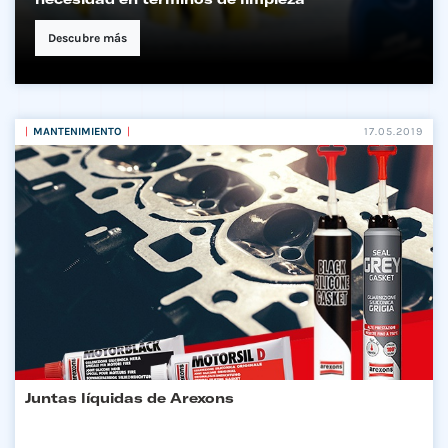
Descubre más
MANTENIMIENTO
17.05.2019
Juntas líquidas de Arexons