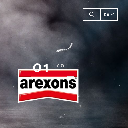
DE
01
/
01