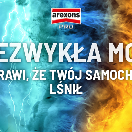
EZWYKŁA M
RAWI, ŻE TWÓJ SAMOCH
LŚNIŁ