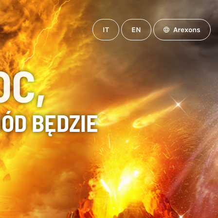
IT
EN
Arexons
OC,
ÓD BĘDZIE